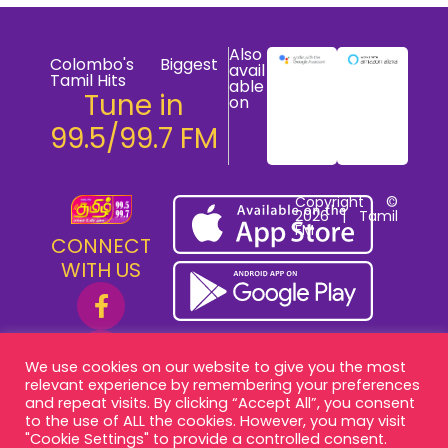
Also
Colombo's Biggest
avail
Tamil Hits
able
Tune in
on
99.5/99.7 FM
Copyright ©
2026 | Tamil
FM
CONNECT
WITH US
We use cookies on our website to give you the most
relevant experience by remembering your preferences
and repeat visits. By clicking “Accept All”, you consent
to the use of ALL the cookies. However, you may visit
"Cookie Settings" to provide a controlled consent.