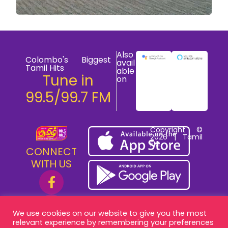
Also
Colombo's Biggest
avail
Tamil Hits
able
Tune in
on
99.5/99.7 FM
Copyright ©
2026 | Tamil
FM
CONNECT
WITH US
We use cookies on our website to give you the most
relevant experience by remembering your preferences