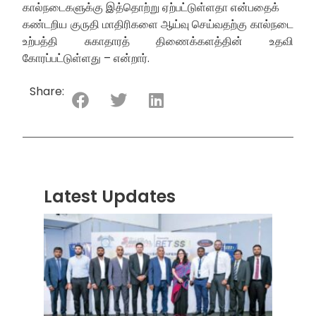
கால்நடைகளுக்கு இத்தொற்று ஏற்பட்டுள்ளதா என்பதைக்
கண்டறிய குருதி மாதிரிகளை ஆய்வு செய்வதற்கு கால்நடை
உற்பத்தி சுகாதாரத் திணைக்களத்தின் உதவி
கோரப்பட்டுள்ளது – என்றார்.
Share:
Latest Updates
“ஸ்ரீ
லங்க
சூப்பர
சீரிஸ்
2026
மோட்ட
வாக