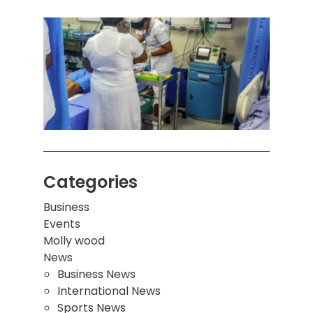
கொழும
பாடச
ஒன்றி
சுவர்
இடிந்
மாணவ
மூவர்
Categories
Business
Events
Molly wood
News
Business News
International News
Sports News