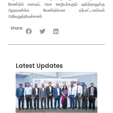
வேண்டும் எனவும், அரச ஊழியர்களும் ஹர்த்தாலுக்கு
ஆதரவளிக்க வேண்டுமென ஏற்பாட்டாளர்கள்
அறிவுறுத்தியுள்ளனர்.
Share:
Latest Updates
“ஸ்ரீ
லங்க
சூப்பர
சீரிஸ்
2026
மோட்ட
வாக
பந்தய