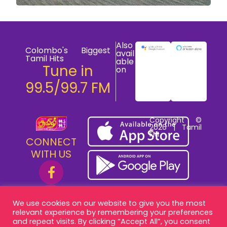
Also
Colombo's Biggest
avail
Tamil Hits
able
Tune in
on
99.5/99.7 FM
Copyright ©
2026 | Tamil
FM
CONNECT
WITH US
We use cookies on our website to give you the most
relevant experience by remembering your preferences
and repeat visits. By clicking “Accept All”, you consent