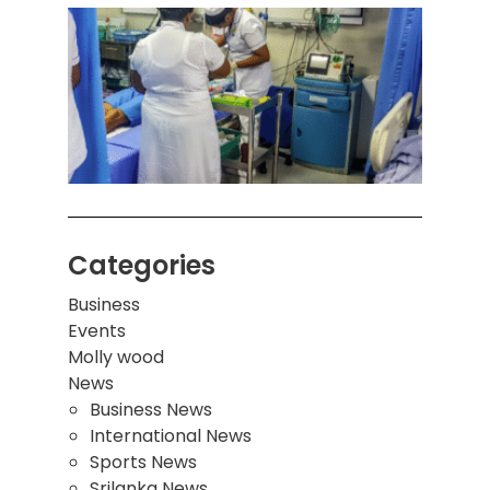
கொழும
பாடச
ஒன்றி
சுவர்
இடிந்
மாணவ
மூவர்
Categories
Business
Events
Molly wood
News
Business News
International News
Sports News
Srilanka News