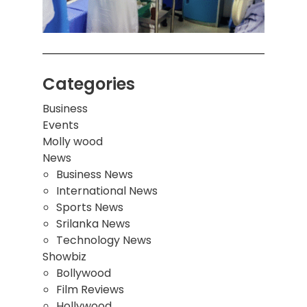
மாணவ
மூவர்
Categories
Business
Events
Molly wood
News
Business News
International News
Sports News
Srilanka News
Technology News
Showbiz
Bollywood
Film Reviews
Hollywood