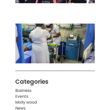
செடா
அனுப
ஒரு 
கொழும
பாடச
ஒன்றி
சுவர்
இடிந்
மாணவ
மூவர்
Categories
Business
Events
Molly wood
News