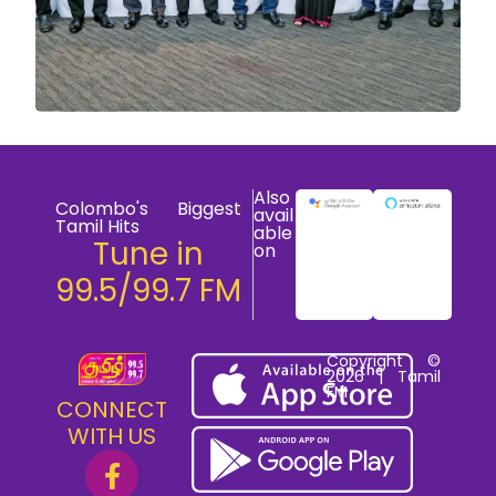
Also
Colombo's Biggest
avail
Tamil Hits
able
Tune in
on
99.5/99.7 FM
Copyright ©
2026 | Tamil
FM
CONNECT
WITH US