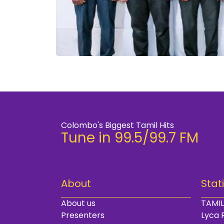
Colombo's Biggest Tamil Hits
Tune in 99.5/99.7 FM
About
Stat
About us
TAMIL
Presenters
Lyca 