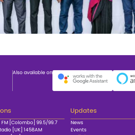
Also available on
ions
Updates
 FM [Colombo] 99.5/99.7
News
Radio [UK] 1458AM
Events