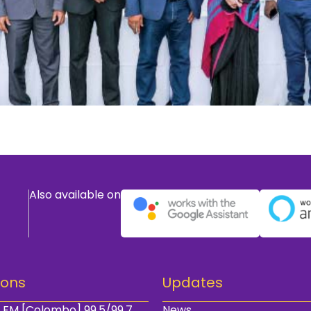
Also available on
ions
Updates
 FM [Colombo] 99.5/99.7
News