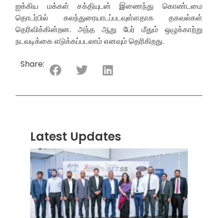
ஐக்கிய மக்கள் சக்தியுடன் இணைந்து கொண்டமை
தொடர்பில் கலந்துரையாடப்படவுள்ளதாக தகவல்கள்
தெரிவிக்கின்றன. அந்த ஆறு பேர் மீதும் ஒழுக்காற்று
நடவடிக்கை எடுக்கப்படலாம் எனவும் தெரிகிறது.
Share:
Latest Updates
“ஸ்ரீ
லங்க
சூப்பர
சீரிஸ்
2026
மோட்ட
வாக