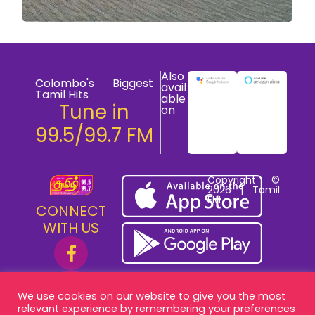
Also
Colombo's Biggest
avail
Tamil Hits
able
Tune in
on
99.5/99.7 FM
Copyright ©
2026 | Tamil
FM
CONNECT
WITH US
We use cookies on our website to give you the most
relevant experience by remembering your preferences