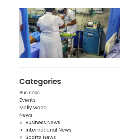
கொழும
பாடச
ஒன்றி
சுவர்
இடிந்
மாணவ
மூவர்
Categories
Business
Events
Molly wood
News
Business News
International News
Sports News