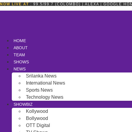
Skip
NOW LIVE AT
: 99.5/99.7 (COLOMBO) | ALEXA | GOOGLE H
to
content
HOME
ABOUT
TEAM
SHOWS
NEWS
Srilanka News
International News
Sports News
Technology News
SHOWBIZ
Kollywood
Bollywood
OTT Digital