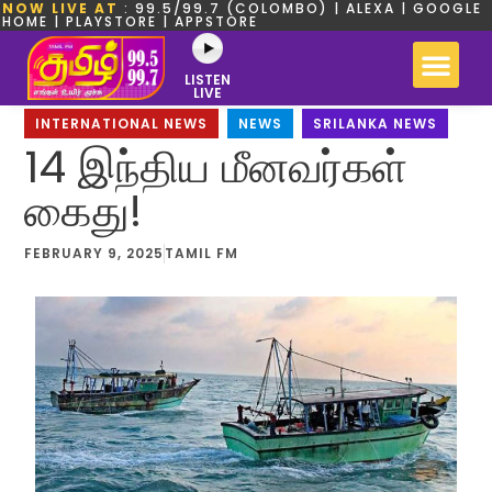
NOW LIVE AT
: 99.5/99.7 (COLOMBO) | ALEXA | GOOGLE
HOME | PLAYSTORE | APPSTORE
LISTEN
LIVE
INTERNATIONAL NEWS
,
NEWS
,
SRILANKA NEWS
14 இந்திய மீனவர்கள்
கைது!
FEBRUARY 9, 2025
TAMIL FM