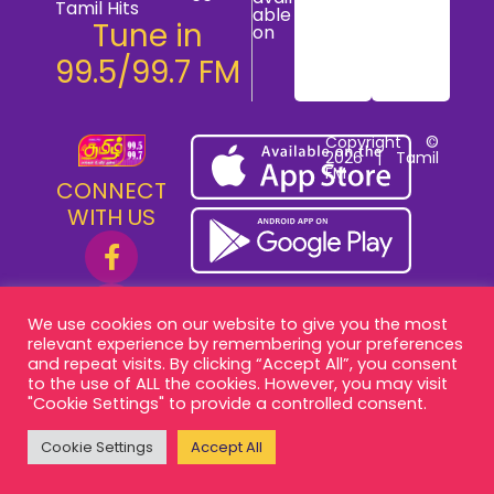
Tamil Hits
able
Tune in
on
99.5/99.7 FM
Copyright ©
2026 | Tamil
FM
CONNECT
WITH US
We use cookies on our website to give you the most
relevant experience by remembering your preferences
and repeat visits. By clicking “Accept All”, you consent
to the use of ALL the cookies. However, you may visit
"Cookie Settings" to provide a controlled consent.
Cookie Settings
Accept All