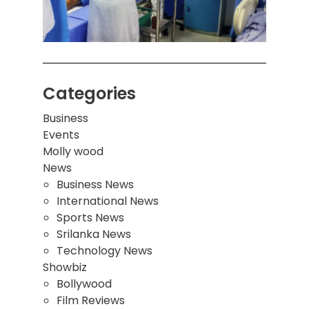
மாணவ
மூவர்
Categories
Business
Events
Molly wood
News
Business News
International News
Sports News
Srilanka News
Technology News
Showbiz
Bollywood
Film Reviews