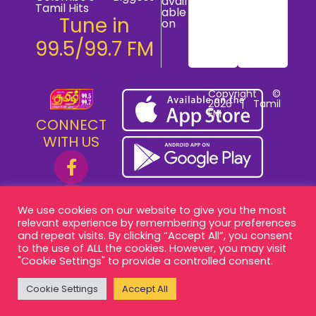
avail
Tamil Hits
able
Tune in
on
99.5/99.7 FM
Copyright ©
2026 | Tamil
FM
CONNECT
WITH US
We use cookies on our website to give you the most
relevant experience by remembering your preferences
and repeat visits. By clicking “Accept All”, you consent
to the use of ALL the cookies. However, you may visit
"Cookie Settings" to provide a controlled consent.
Cookie Settings
Accept All