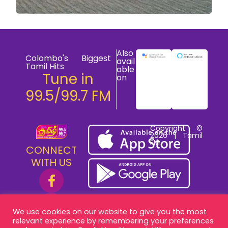
Also
Colombo's Biggest
avail
Tamil Hits
able
Tune in
on
99.5/99.7 FM
Copyright ©
2026 | Tamil
FM
CONNECT
WITH US
We use cookies on our website to give you the most
relevant experience by remembering your preferences