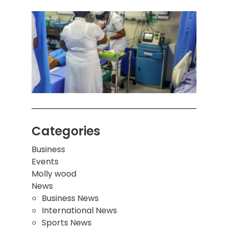
கொழும
பாடச
ஒன்றி
சுவர்
இடிந்
மாணவ
மூவர்
Categories
Business
Events
Molly wood
News
Business News
International News
Sports News