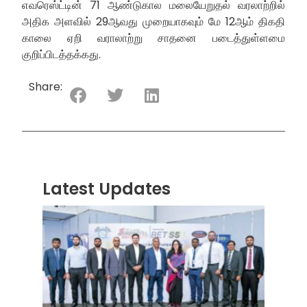
எவரெஸ்ட்டின் 71 ஆண்டுகால மலையேறுதல் வரலாற்றில்
அதிக அளவில் 29ஆவது முறையாகவும் மே 12ஆம் திகதி
காலை ஏறி வராலாற்று சாதனை படைத்துள்ளமை
குறிப்பிடத்தக்கது.
Share:
Latest Updates
“ஸ்ரீ
லங்க
சூப்பர
சீரிஸ்
2026
மோட்ட
வாக