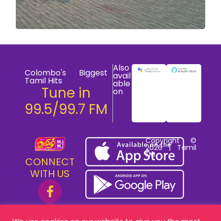
Also
Colombo's Biggest
avail
Tamil Hits
able
Tune in
on
99.5/99.7 FM
Copyright ©
2026 | Tamil
FM
CONNECT
WITH US