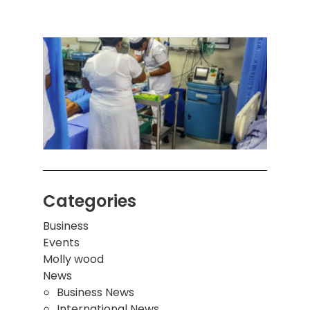
ஒரு 
கொழும
பாடச
ஒன்றி
சுவர்
இடிந்
மாணவ
மூவர்
Categories
Business
Events
Molly wood
News
Business News
International News