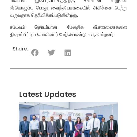
பாலியல் துஷ்பிரயோகத்திற்கு உள்ளான சிறுவன்
நீர்கொழும்பு பொது வைத்தியசாலையில் சிகிச்சை பெற்று
வருவதாக தெரிவிக்கப்படுகின்றது.
சம்பவம் தொடர்பான மேலதிக விசாரணைகளை
திவுலப்பிட்டிய பொலிஸார் மேற்கொண்டு வருகின்றனர்.
Share:
Latest Updates
“ஸ்ரீ
லங்க
சூப்பர
சீரிஸ்
2026