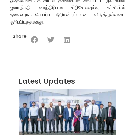
இதேவேளை, கட்சியின் தலைவராக செயற்பட்ட முன்னாள்
ஜனாதிபதி மைத்திரிபால சிறிசேனவுக்கு கட்சியின்
தலைவராக செயற்பட நீதிமன்றம் தடை விதித்துள்ளமை
குறிப்பிடத்தக்கது.
Share:
Latest Updates
“ஸ்ரீ
லங்க
சூப்பர
சீரிஸ்
2026
மோட்ட
வாக