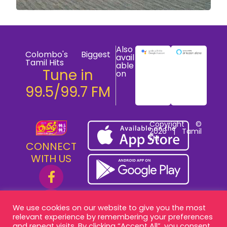
Also
Colombo's Biggest
avail
Tamil Hits
able
Tune in
on
99.5/99.7 FM
Copyright ©
2026 | Tamil
FM
CONNECT
WITH US
We use cookies on our website to give you the most
relevant experience by remembering your preferences
and repeat visits. By clicking “Accept All”, you consent