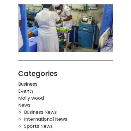
கொழும
பாடச
ஒன்றி
சுவர்
இடிந்
மாணவ
மூவர்
Categories
Business
Events
Molly wood
News
Business News
International News
Sports News