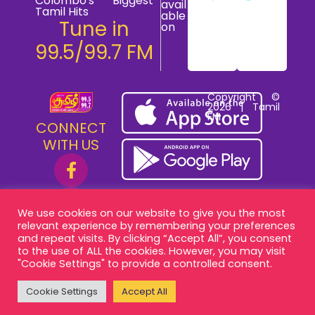
Colombo's Biggest
avail
Tamil Hits
able
Tune in
on
99.5/99.7 FM
Copyright ©
2026 | Tamil
FM
CONNECT
WITH US
We use cookies on our website to give you the most
relevant experience by remembering your preferences
and repeat visits. By clicking “Accept All”, you consent
to the use of ALL the cookies. However, you may visit
"Cookie Settings" to provide a controlled consent.
Cookie Settings
Accept All