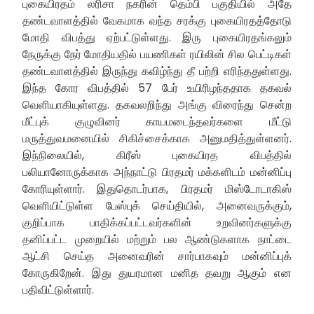
புகையிரதம் லரிசா நகரின் தெம்பி பகுதியில் அதே
தண்டவாளத்தில் வேகமாக வந்த சரக்கு புகையிரதத்தோடு
மோதி விபத்து ஏற்பட்டுள்ளது. இரு புகையிரதங்கலும்
நேருக்கு நேர் மோதியதில் பயணிகள் ரயிலின் சில பெட்டிகள்
தண்டவாளத்தில் இருந்து கவிழ்ந்து தீ பற்றி எரிந்ததுள்ளது.
இந்த கோர விபத்தில் 57 பேர் உயிரிழந்ததாக தகவல்
வெளியாகியுள்ளது. தகவலறிந்து அங்கு விரைந்து சென்ற
மீட்புக் குழுவினர் காயமடைந்தவர்களை மீட்டு
மருத்துவமனையில் சிகிச்சைக்காக அனுமதித்துள்ளனர்.
இந்நிலையில், கிரீஸ் புகையிரத விபத்தில்
பலியானோருக்காக அந்நாட்டு பிரதமர் மக்களிடம் மன்னிப்பு
கோரியுள்ளார். இதுதொடர்பாக, பிரதமர் மிஸ்டோடாகிஸ்
வெளியிட்டுள்ள பேஸ்புக் செய்தியில், அனைவருக்கும்,
குறிப்பாக பாதிக்கப்பட்டவர்களின் உறவினர்களுக்கு
தனிப்பட்ட முறையில் மற்றும் பல ஆண்டுகளாக நாட்டை
ஆட்சி செய்த அனைவரின் சார்பாகவும் மன்னிப்புக்
கோருகிறேன். இது துயரமான மனித தவறு ஆகும் என
பதிவிட்டுள்ளார்.