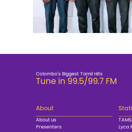
Colombo's Biggest Tamil Hits
Tune in 99.5/99.7 FM
About
Stat
About us
TAMIL
Presenters
Lyca 