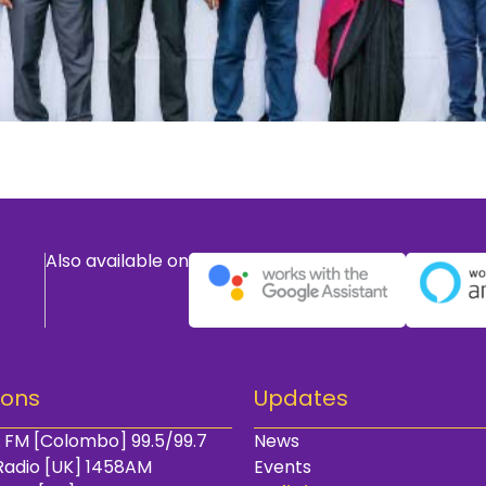
Also available on
ions
Updates
 FM [Colombo] 99.5/99.7
News
Radio [UK] 1458AM
Events