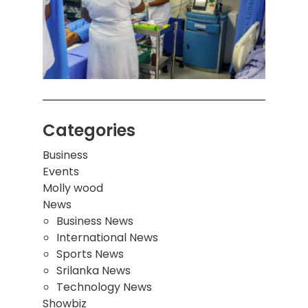
ஒன்றி
சுவர்
இடிந்
மாணவ
மூவர்
Categories
Business
Events
Molly wood
News
Business News
International News
Sports News
Srilanka News
Technology News
Showbiz