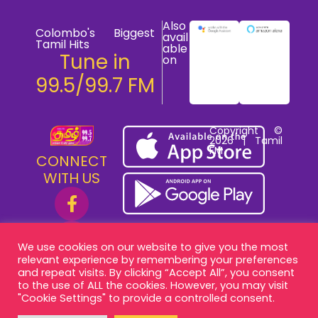
Also
Colombo's Biggest
avail
Tamil Hits
able
Tune in
on
99.5/99.7 FM
Copyright ©
2026 | Tamil
FM
CONNECT
WITH US
We use cookies on our website to give you the most
relevant experience by remembering your preferences
and repeat visits. By clicking “Accept All”, you consent
to the use of ALL the cookies. However, you may visit
"Cookie Settings" to provide a controlled consent.