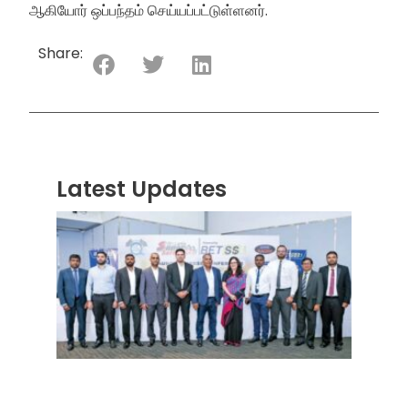
ஆகியோர் ஒப்பந்தம் செய்யப்பட்டுள்ளனர்.
Share:
Latest Updates
“ஸ்ரீ
லங்க
சூப்பர
சீரிஸ்
2026
மோட்ட
வாக
பந்தய
தொடர