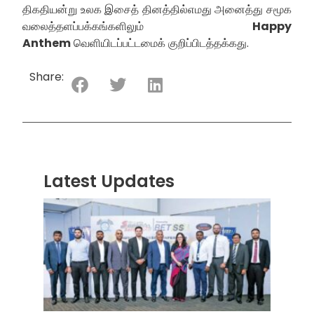
திகதியன்று உலக இசைத் தினத்தில்எமது அனைத்து சமூக
வலைத்தளப்பக்கங்களிலும்
Happy
Anthem
வெளியிடப்பட்டமைக் குறிப்பிடத்தக்கது.
Share:
Latest Updates
“ஸ்ரீ
லங்க
சூப்பர
சீரிஸ்
2026
மோட்ட
வாக
பந்தய