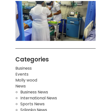
கொழும
பாடச
ஒன்றி
சுவர்
இடிந்
மாணவ
மூவர்
Categories
Business
Events
Molly wood
News
Business News
International News
Sports News
Srilanka News