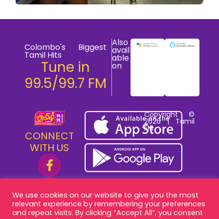
Also
Colombo's Biggest
avail
Tamil Hits
able
Tune in
on
99.5/99.7 FM
Copyright ©
2026 | Tamil
FM
CONNECT
WITH US
We use cookies on our website to give you the most
relevant experience by remembering your preferences
and repeat visits. By clicking “Accept All”, you consent