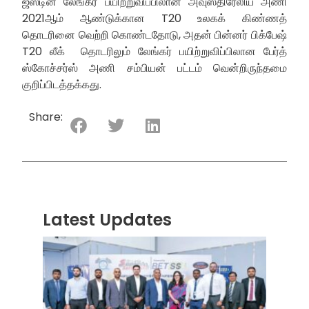
ஜஸ்டின் லேங்கர் பயிற்றுவிப்பிலான அவுஸ்திரேலிய அணி
2021ஆம் ஆண்டுக்கான T20 உலகக் கிண்ணத்
தொடரினை வெற்றி கொண்டதோடு, அதன் பின்னர் பிக்பேஷ்
T20 லீக் தொடரிலும் லேங்கர் பயிற்றுவிப்பிலான பேர்த்
ஸ்கோச்சர்ஸ் அணி சம்பியன் பட்டம் வென்றிருந்தமை
குறிப்பிடத்தக்கது.
Share:
Latest Updates
“ஸ்ரீ
லங்க
சூப்பர
சீரிஸ்
2026