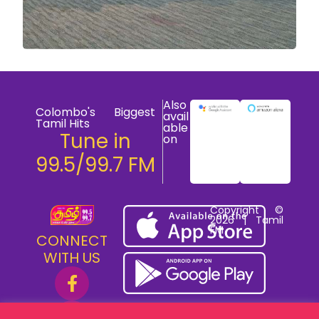
Also
Colombo's Biggest
avail
Tamil Hits
able
Tune in
on
99.5/99.7 FM
Copyright ©
2026 | Tamil
FM
CONNECT
WITH US