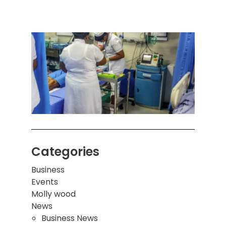
ஒரு 
கொழும
பாடச
ஒன்றி
சுவர்
இடிந்
மாணவ
மூவர்
Categories
Business
Events
Molly wood
News
Business News