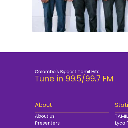
Colombo's Biggest Tamil Hits
Tune in 99.5/99.7 FM
About
Stat
About us
TAMIL
Presenters
Lyca 