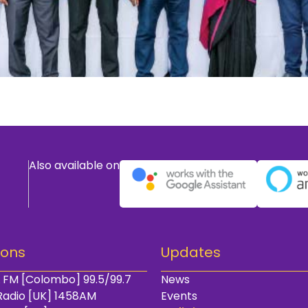
Also available on
ions
Updates
 FM [Colombo] 99.5/99.7
News
Radio [UK] 1458AM
Events