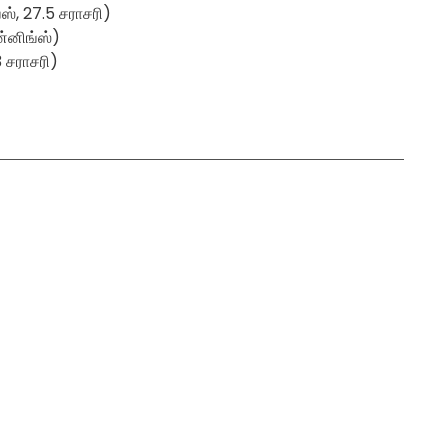
ஸ், 27.5 சராசரி)
ன்னிங்ஸ்)
3 சராசரி)