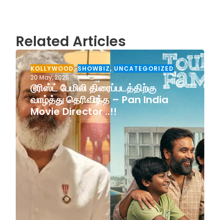
Related Articles
KOLLYWOOD
,
SHOWBIZ
,
UNCATEGORIZED
20 May, 2025
டூரிஸ்ட் பேமிலி திரைப்படத்திற்கு
வாழ்த்து தெரிவித்த – Pan India
Movie Director ..!!