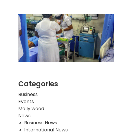
ஒரு 
கொழும
பாடச
ஒன்றி
சுவர்
இடிந்
மாணவ
மூவர்
Categories
Business
Events
Molly wood
News
Business News
International News