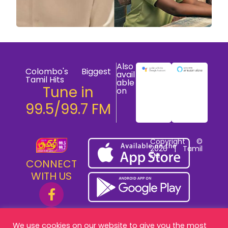
Also
Colombo's Biggest
avail
Tamil Hits
able
Tune in
on
99.5/99.7 FM
Copyright ©
2026 | Tamil
FM
CONNECT
WITH US
We use cookies on our website to give you the most