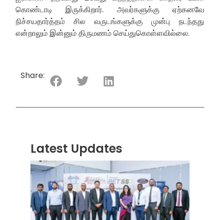
கொண்டாடி இருக்கிறார். அவர்களுக்கு ஏற்கனவே
நிச்சயதார்த்தம் சில வருடங்களுக்கு முன்பு நடந்தது
என்றாலும் இன்னும் திருமணம் செய்துகொள்ளவில்லை.
Share:
Latest Updates
“ஸ்ரீ
லங்க
சூப்பர
சீரிஸ்
2026
மோட்ட