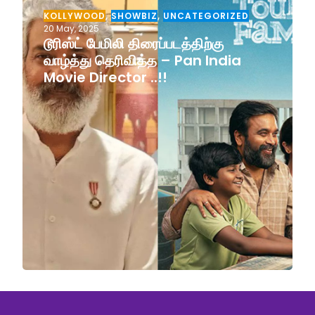
KOLLYWOOD
,
SHOWBIZ
,
UNCATEGORIZED
20 May, 2025
டூரிஸ்ட் பேமிலி திரைப்படத்திற்கு
வாழ்த்து தெரிவித்த – Pan India
Movie Director ..!!