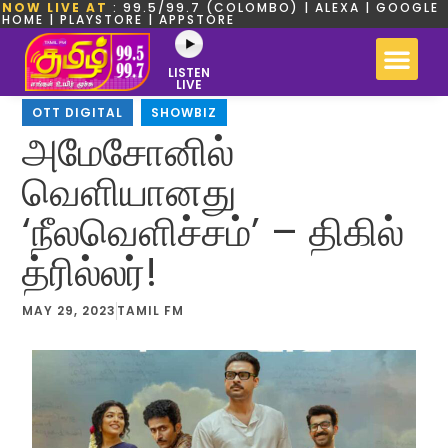
NOW LIVE AT
: 99.5/99.7 (COLOMBO) | ALEXA | GOOGLE
HOME | PLAYSTORE | APPSTORE
LISTEN
LIVE
OTT DIGITAL
,
SHOWBIZ
அமேசோனில்
வெளியானது
‘நீலவெளிச்சம்’ – திகில்
த்ரில்லர்!
MAY 29, 2023
TAMIL FM