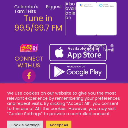
Also
Colombo's Biggest
avail
Tamil Hits
able
Tune in
on
99.5/99.7 FM
Copyright ©
2026 | Tamil
FM
CONNECT
WITH US
We use cookies on our website to give you the most
relevant experience by remembering your preferences
and repeat visits. By clicking “Accept All”, you consent
to the use of ALL the cookies. However, you may visit
"Cookie Settings" to provide a controlled consent.
Cookie Settings
Accept All