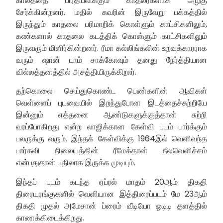
காலத்தை பிரதிபலிக்கும் காதலர்களாக அழகு
சேர்க்கின்றனர். மதில் சுவரின் இருவேறு பக்கத்தில்
இருந்தும் காதலை பரிமாறிக் கொள்ளும் காட்சிகளிலும்,
கண்களால் காதலை கடத்திக் கொள்ளும் காட்சிகளிலும்
இருவரும் மிளிர்கின்றனர். ரீமா கல்லிங்கலின் உறவுக்காரராக
வரும் ஷான் டாம் சாக்கோவும் தனது நேர்த்தியான
வில்லத்தனத்தில் அசத்தியிருக்கிறார்.
தற்கொலை செய்துகொண்ட பெண்களின் ஆவிகள்
வெள்ளைப் புடவையில் இறந்துபோன இடத்தைச்சுற்றியே
இன்னும் எத்தனை ஆண்டுகளுக்குத்தான் சுற்றி
வரப்போகிறது என்ற லாஜிக்கான கேள்வி படம் பார்க்கும்
பலருக்கு வரும். இந்தக் கேள்விக்கு 1964இல் வெளிவந்த
பார்கவி நிலையத்தின் ரீமேக்தான் நீலவெளிச்சம்
என்பதுதான் பதிலாக இருக்க முடியும்.
இந்தப் படம் கடந்த ஏப்ரல் மாதம் 20ஆம் திகதி
திரையரங்குகளில் வெளியான இத்திரைப்படம் மே 23ஆம்
திகதி முதல் அமேசான் ப்ரைம் வீடியோ ஓடிடி தளத்தில்
காணக்கிடைக்கிறது.