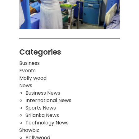
சுவர்
இடிந்
மாணவ
மூவர்
Categories
Business
Events
Molly wood
News
Business News
International News
Sports News
Srilanka News
Technology News
Showbiz
Bollywood