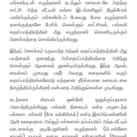
பார்கவியுடன் எழுத்தாளர் நடத்தும் உரையாடலே அதற்கு
சாட்சி. அந்த வீட்டின் எல்லா இடங்களிலும் நிழல்போல்
பரவியிருக்கும் பார்கவியிடம் பேசுவது போல எழுத்தாளர்
தனக்குத்தானே பேசிக் கொள்ளும் காட்சிகள், பார்கவி
கதாப்பாத்திரத்தின் மீது எழுத்தாளர் கொண்டிருக்கும்
பிணக்கத்தை சொல்லியிருக்கிறது.
இந்தப் பிணக்கம் உருவமற்ற அந்தக் கதாப்பாத்திரத்தின் மீது
பயத்தைக் குறைத்து அக்கதாப்பாத்திரத்தை அறிந்து
கொள்ளும் ஆவலைத் தூண்டியிருக்கிறது. இந்த ஆவல்,
வைக்கம் முகமது பஷீர் அவரது கதைகளில் வரும்
கதாப்பாத்திரங்களோடு எத்தனை தீர்க்கமான உரையாடலை
நிகழ்த்தியிருக்கிறார் என்பதை அறிந்துகொள்ள முடிகிறது.
கடற்கரை கிராமம் ஒன்றின் ஒதுக்குப்புறமாக
அமைந்திருக்கிறது பார்கவி நிலையம் என்ற பாழடைந்த
பங்களா. பார்கவி (ரீமா கல்லிங்கல்) என்ற இளம்பெண்ணின்
ஆவி உலவுவதாக அவ்வூர் மக்களால் நம்பப்படும் அந்த வீட்டில்
வாடகைக்கு குடியேறுகிறார் எழுத்தாளர் (டொவினோ
தாமஸ்) ஒருவர். தனது காதலன் சசிகுமாரின் (ரோஷன்