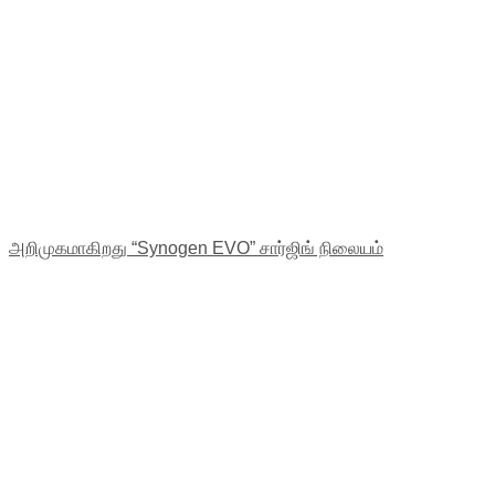
அறிமுகமாகிறது “Synogen EVO” சார்ஜிங் நிலையம்