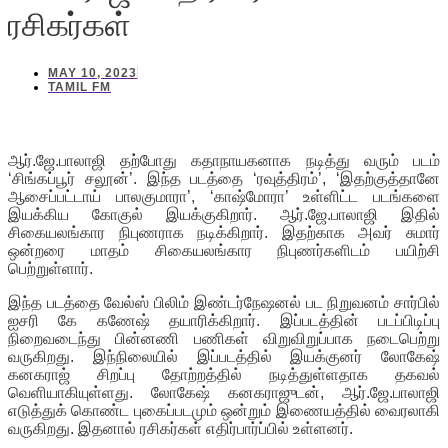
ரசிகர்கள்
MAY 10, 2023
TAMIL FM
ஆர்.ஜே.பாலாஜி தற்போது கதாநாயகனாக நடித்து வரும் படம்
‘சிங்கப்பூர் சலூன்’. இந்த படத்தை ‘ரவுத்திரம்’, ‘இதற்குத்தானே
ஆசைப்பட்டாய் பாலகுமாரா’, ‘காஷ்மோரா’ உள்ளிட்ட படங்களை
இயக்கிய கோகுல் இயக்குகிறார். ஆர்.ஜே.பாலாஜி இதில்
சிகையலங்கார நிபுணராக நடிக்கிறார். இதற்காக அவர் சுமார்
ஒன்றரை மாதம் சிகையலங்கார நிபுணர்களிடம் பயிற்சி
பெற்றுள்ளார்.
இந்த படத்தை வேல்ஸ் பிலிம் இண்டர்நேஷனல் பட நிறுவனம் சார்பில்
ஐசரி கே கணேஷ் தயாரிக்கிறார். இப்படத்தின் படப்பிடிப்பு
நிறைவடைந்து பின்னணி பணிகள் விறுவிறுப்பாக நடைபெற்று
வருகிறது. இந்நிலையில் இப்படத்தில் இயக்குனர் லோகேஷ்
கனகராஜ் சிறப்பு தோற்றத்தில் நடித்துள்ளதாக தகவல்
வெளியாகியுள்ளது. லோகேஷ் கனகராஜுடன், ஆர்.ஜே.பாலாஜி
எடுத்துக் கொண்ட புகைப்படமும் ஒன்றும் இணையத்தில் வைரலாகி
வருகிறது. இதனால் ரசிகர்கள் எதிர்பார்ப்பில் உள்ளனர்.