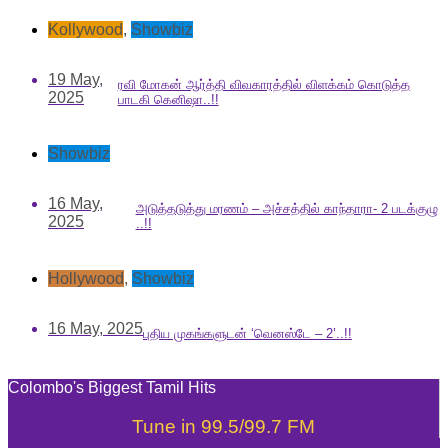
Kollywood
,
Showbiz
19 May,
ரவி மோகன் ஆர்த்தி விவகாரத்தில் விளக்கம் கொடுத்த
2025
பாடகி கெனிஷா..!!
Showbiz
16 May,
அடுத்தடுத்து மரணம் – அச்சத்தில் காந்தாரா- 2 படக்குழு
2025
..!!
Hollywood
,
Showbiz
16 May, 2025
புதிய முகங்களுடன் ‘வெனஸ்டே – 2’..!!
Colombo's Biggest Tamil Hits
Tune in 99.5/99.7 FM