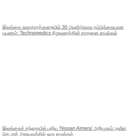
இலங்கை சுகாதாரத்துறையில் 30 ஆண்டுகால நம்பிக்கையான
பயணம்: Technomedics நிறுவனத்தின் சாதனை மைல்கல்
இலங்கைச் சந்தையில் புதிய ‘Nissan Almera’ அறிமுகம்: நவீன
செடான் அனுபவத்தில் ஒரு மைல்கல்