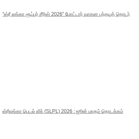
“ஸ்ரீ லங்கா சூப்பர் சீரிஸ் 2026” மோட்டார் வாகன பந்தயத் தொடர்
ஸ்ரீலங்கா பெடல் லீக் (SLPL) 2026 : ஜூன் மாதம் தொடக்கம்