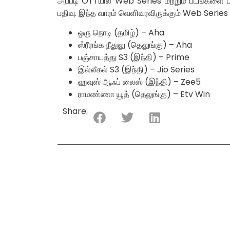
அப்படி OTTயில் Web Series மற்றும் படங்களை பா
பதிவு. இந்த வாரம் வெளிவரவிருக்கும் Web Series கு
ஒரு நொடி (தமிழ்) – Aha
ஸ்ரீரங்க நீதுலு (தெலுங்கு) – Aha
பஞ்சாயத்து S3 (இந்தி) – Prime
இல்லீகல் S3 (இந்தி) – Jio Series
ஹவுஸ் ஆஃப் லைஸ் (இந்தி) – Zee5
ராமண்ணா யூத் (தெலுங்கு) – Etv Win
Share: