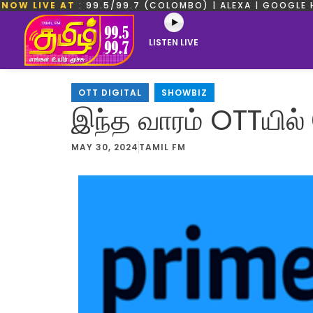
NOW LIVE AT
: 99.5/99.7 (COLOMBO) | ALEXA | GOOGLE 
LISTEN LIVE
OTT DIGITAL
,
SHOWBIZ
இந்த வாரம் OTTயில்
MAY 30, 2024
TAMIL FM