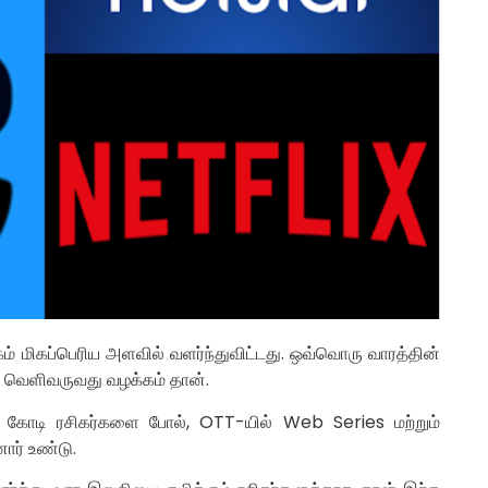
 மிகப்பெரிய அளவில் வளர்ந்துவிட்டது. ஒவ்வொரு வாரத்தின்
் வெளிவருவது வழக்கம் தான்.
 பல கோடி ரசிகர்களை போல், OTT-யில் Web Series மற்றும்
ோர் உண்டு.