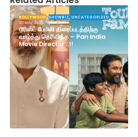
Related Articles
KOLLYWOOD
,
SHOWBIZ
,
UNCATEGORIZED
20 May, 2025
டூரிஸ்ட் பேமிலி திரைப்படத்திற்கு
வாழ்த்து தெரிவித்த – Pan India
Movie Director ..!!