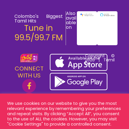
Also
Colombo's Biggest
avail
Tamil Hits
able
Tune in
on
99.5/99.7 FM
Copyright ©
2026 | Tamil
FM
CONNECT
WITH US
We use cookies on our website to give you the most
relevant experience by remembering your preferences
and repeat visits. By clicking “Accept All”, you consent
to the use of ALL the cookies. However, you may visit
"Cookie Settings" to provide a controlled consent.