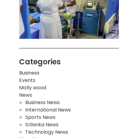
ஒன்றி
சுவர்
இடிந்
மாணவ
மூவர்
Categories
Business
Events
Molly wood
News
Business News
International News
Sports News
Srilanka News
Technology News