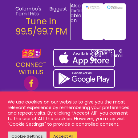
Also
Colombo's Biggest
avail
Tamil Hits
able
Tune in
on
99.5/99.7 FM
Copyright ©
2026 | Tamil
FM
CONNECT
WITH US
We use cookies on our website to give you the most
relevant experience by remembering your preferences
and repeat visits. By clicking “Accept All”, you consent
to the use of ALL the cookies. However, you may visit
"Cookie Settings" to provide a controlled consent.
Cookie Settings
Accept All