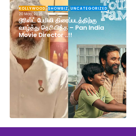
KOLLYWOOD
,
SHOWBIZ
,
UNCATEGORIZED
20 May, 2025
டூரிஸ்ட் பேமிலி திரைப்படத்திற்கு
வாழ்த்து தெரிவித்த – Pan India
Movie Director ..!!