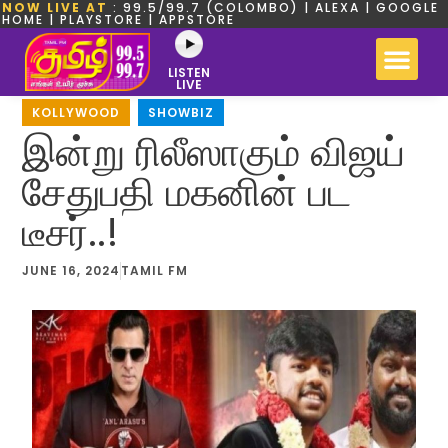
NOW LIVE AT
: 99.5/99.7 (COLOMBO) | ALEXA | GOOGLE
HOME | PLAYSTORE | APPSTORE
LISTEN
LIVE
KOLLYWOOD
,
SHOWBIZ
இன்று ரிலீஸாகும் விஜய்
சேதுபதி மகனின் பட
டீசர்..!
JUNE 16, 2024
TAMIL FM