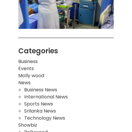
சுவர்
இடிந்
மாணவ
மூவர்
Categories
Business
Events
Molly wood
News
Business News
International News
Sports News
Srilanka News
Technology News
Showbiz