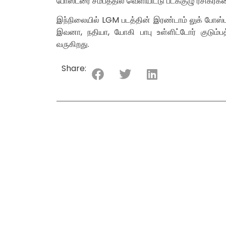
போஸ்டரை சமீபத்தில் வெளியிட்டு படக்குழு ரசிகர்க
இந்நிலையில் LGM படத்தின் இரண்டாம் லுக் போஸ்ட
இவனா, நதியா, யோகி பாபு உள்ளிட்டோர் குடும்
வருகிறது.
Share: