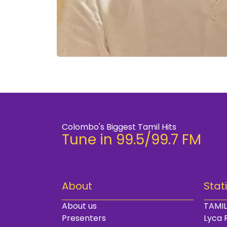
Colombo's Biggest Tamil Hits
Tune in 99.5/99.7 FM
About
Stat
About us
TAMIL
Presenters
Lyca 