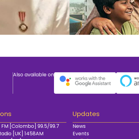
Also available on
ions
Updates
 FM [Colombo] 99.5/99.7
News
Radio [UK] 1458AM
Events