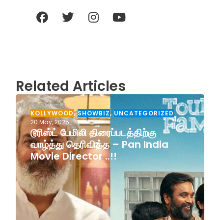
Related Articles
KOLLYWOOD
,
SHOWBIZ
,
UNCATEGORIZED
20 May, 2025
டூரிஸ்ட் பேமிலி திரைப்படத்திற்கு
வாழ்த்து தெரிவித்த – Pan India
Movie Director ..!!