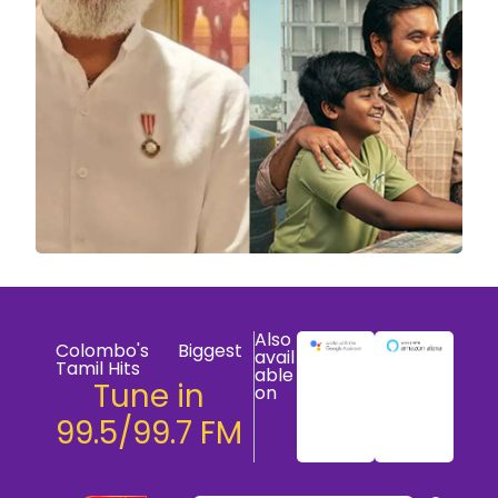
Also
Colombo's Biggest
avail
Tamil Hits
able
Tune in
on
99.5/99.7 FM