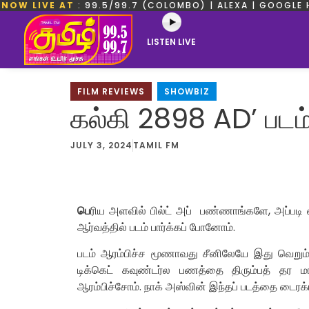
NOW LIVE AT
: 99.5/99.7 (COLOMBO) | ALEXA | GOOGLE 
LISTEN LIVE
FILM REVIEWS
,
SHOWBIZ
கல்கி 2898 AD’ படம்
JULY 3, 2024
TAMIL FM
பெ
ரிய அளவில் பில்ட் அப் பண்ணாங்களே, அப்படி 
ஆர்வத்தில் படம் பார்க்கப் போனோம்.
படம் ஆரம்பிச்ச மூணாவது சீனிலேயே இது வெறும் ப
டிக்கெட் கவுண்டர்ல பணத்தை திரும்பத் தர ம
ஆரம்பிச்சோம். நாக் அஸ்வின் இந்தப் படத்தை டைரக்