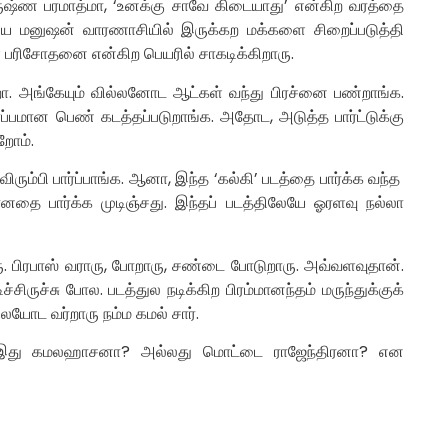
ருஷ்ண பரமாத்மா, ‘உனக்கு சாவே கிடையாது’ என்கிற வரத்தை
ிய மனுஷன் வாரணாசியில் இருக்கற மக்களை சிறைப்படுத்தி
 பரிசோதனை என்கிற பெயரில் சாகடிக்கிறாரு.
றா. அங்கேயும் வில்லனோட ஆட்கள் வந்து பிரச்னை பண்றாங்க.
ர்ப்பமான பெண் கடத்தப்படுறாங்க. அதோட, அடுத்த பார்ட்டுக்கு
றோம்.
ும்பி பார்ப்பாங்க. ஆனா, இந்த ‘கல்கி’ படத்தை பார்க்க வந்த
ோனதை பார்க்க முடிஞ்சது. இந்தப் படத்திலேயே ஓரளவு நல்லா
பிரபாஸ் வராரு, போறாரு, சண்டை போடுறாரு. அவ்வளவுதான்.
சிருச்சு போல. படத்துல நடிக்கிற பிரம்மானந்தம் மருந்துக்குக்
ோட வர்றாரு நம்ம கமல் சார்.
து இது கமலஹாசனா? அல்லது மொட்டை ராஜேந்திரனா? என