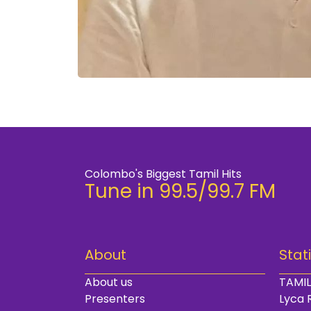
Colombo's Biggest Tamil Hits
Tune in 99.5/99.7 FM
About
Stat
About us
TAMIL
Presenters
Lyca 