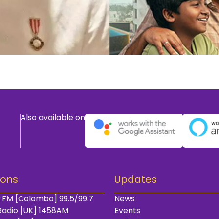
Also available on
ions
Updates
 FM [Colombo] 99.5/99.7
News
Radio [UK] 1458AM
Events