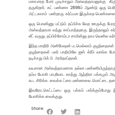
மகாபாரத போர் முடிச்சதும் அஸ்வத்தாமனுக்கு கி
தருகிறார். கட் பண்ணா 2898ம் ஆண்டு ஒரு பெர
அட்டகாசம் பண்றாரு. கர்ப்பமா இருக்கற பெண்களை
ஒரு பொண்ணு மட்டும் தப்பிச்சு வேற ஊருக்கு போ
அஸ்வத்தாமா வந்து காப்பாத்தறாரு. இருந்தாலும் க
லீட் வருது. தப்பிச்சோம்டா சாமின்னு நாம வெளில வர்
இந்த மாதிரி அனிமேஷன் படமெல்லாம் குழந்தைகள் விர
குழந்தைகள் பலர் பாதியிலே ஐஸ் க்ரீம் வாங்க ப
நடிச்சது பிக் பி அமிதாப்தான்.
வயசான அஸ்வத்தாமனாக நல்லா பண்ணியிருந்தாரு. 
நம்ம யோகி பாபுவோட காத்து ஆந்திரா பக்கமும் அடிச்
கூட சிரிக்க வைக்க ட்ரை பண்ணலை. மொட்டை தலைய
இவரோடகெட்டப்பை ஒரு பக்கம் பார்க்கும்போ
யோசிக்க வைக்குது.
Share: