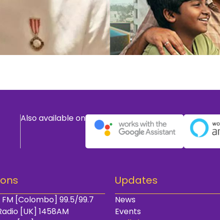
Also available on
ions
Updates
 FM [Colombo] 99.5/99.7
News
Radio [UK] 1458AM
Events