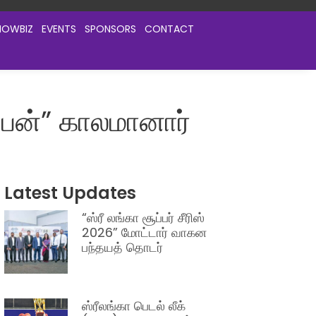
HOWBIZ
EVENTS
SPONSORS
CONTACT
்பன்” காலமானார்
Latest Updates
“ஸ்ரீ லங்கா சூப்பர் சீரிஸ்
2026” மோட்டார் வாகன
பந்தயத் தொடர்
ஸ்ரீலங்கா பெடல் லீக்