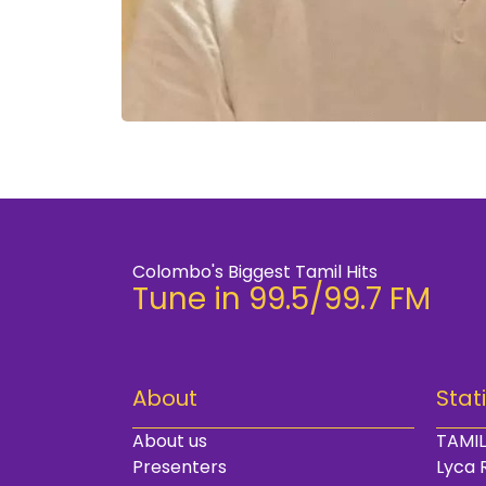
Colombo's Biggest Tamil Hits
Tune in 99.5/99.7 FM
About
Stat
About us
TAMIL
Presenters
Lyca 