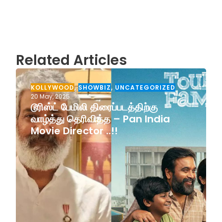
Related Articles
KOLLYWOOD
,
SHOWBIZ
,
UNCATEGORIZED
20 May, 2025
டூரிஸ்ட் பேமிலி திரைப்படத்திற்கு
வாழ்த்து தெரிவித்த – Pan India
Movie Director ..!!