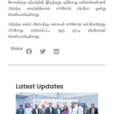
சோகத்தை ஏற்படுத்தி இருந்தது. தற்போது என்னவென்றால்
அடுத்த வாரத்திற்கான எபிசோடு வீடியோ ஒன்று
வெளியாகியுள்ளது.
அடுத்த வாரம் கிராமத்து சமையல் எபிசோடு வரப்போகிறது,
அப்போது எடுக்கப்பட்ட ஒரு குட்டி வீடியோவும்
வெளியாகியுள்ளது.
Share:
Latest Updates
“ஸ்ரீ
லங்க
சூப்பர
சீரிஸ்