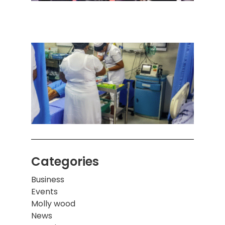
அனுப
ஒரு 
கொழும
பாடச
ஒன்றி
சுவர்
இடிந்
மாணவ
மூவர்
Categories
Business
Events
Molly wood
News