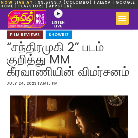
NOW LIVE AT
: 99.5/99.7 (COLOMBO) | ALEXA | GOOGLE
HOME | PLAYSTORE | APPSTORE
LISTEN
LIVE
FILM REVIEWS
,
SHOWBIZ
“சந்திரமுகி 2” படம்
குறித்து MM
கீரவாணியின் விமர்சனம்
JULY 24, 2023
TAMIL FM