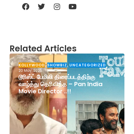
Related Articles
KOLLYWOOD
,
SHOWBIZ
,
UNCATEGORIZED
20 May, 2025
டூரிஸ்ட் பேமிலி திரைப்படத்திற்கு
வாழ்த்து தெரிவித்த – Pan India
Movie Director ..!!