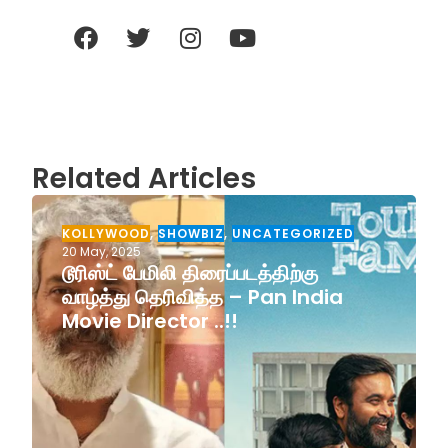
Related Articles
KOLLYWOOD
,
SHOWBIZ
,
UNCATEGORIZED
20 May, 2025
டூரிஸ்ட் பேமிலி திரைப்படத்திற்கு
வாழ்த்து தெரிவித்த – Pan India
Movie Director ..!!