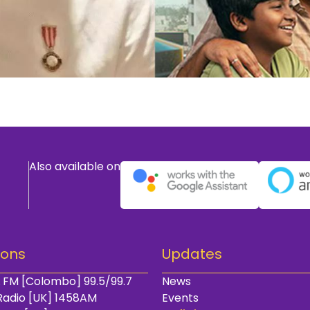
Also available on
ions
Updates
 FM [Colombo] 99.5/99.7
News
Radio [UK] 1458AM
Events