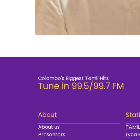
Colombo's Biggest Tamil Hits
Tune in 99.5/99.7 FM
About
Stat
About us
TAMIL
Presenters
Lyca 