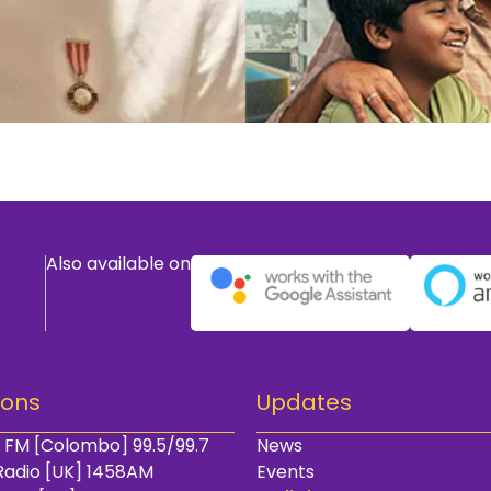
Also available on
ions
Updates
 FM [Colombo] 99.5/99.7
News
Radio [UK] 1458AM
Events