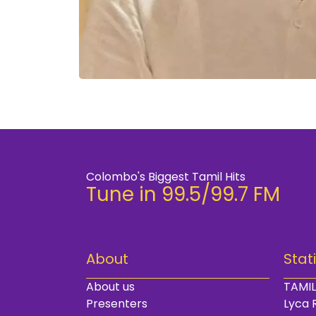
Colombo's Biggest Tamil Hits
Tune in 99.5/99.7 FM
About
Stat
About us
TAMIL
Presenters
Lyca 