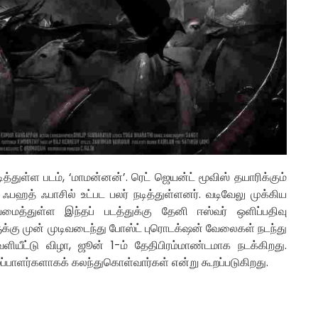
த்துள்ள படம், ‘மாமன்னன்’. ரெட் ஜெயன்ட் மூவிஸ் தயாரிக்கும்
், ஃபஹத் ஃபாசில் உட்பட பலர் நடித்துள்ளனர். வடிவேலு முக்கிய
யமைத்துள்ள இந்தப் படத்துக்கு தேனி ஈஸ்வர் ஒளிப்பதிவு
ளுக்கு முன் முடிவடைந்து போஸ்ட் புரொடக்‌ஷன் வேலைகள் நடந்து
ளியீட்டு விழா, ஜூன் 1-ம் தேதிபிரம்மாண்டமாக நடக்கிறது.
ைப்பாளர்களாகக் கலந்துகொள்வார்கள் என்று கூறப்படுகிறது.