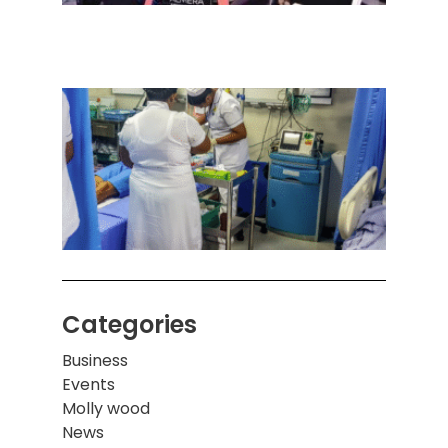
செடா
அனுப
ஒரு 
கொழும
பாடச
ஒன்றி
சுவர்
இடிந்
மாணவ
மூவர்
Categories
Business
Events
Molly wood
News