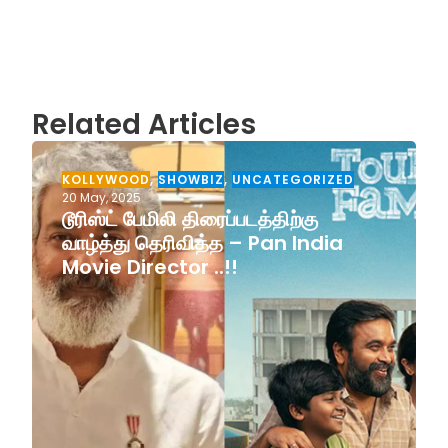
Related Articles
KOLLYWOOD
,
SHOWBIZ
,
UNCATEGORIZED
20 May, 2025
டூரிஸ்ட் பேமிலி திரைப்படத்திற்கு
வாழ்த்து தெரிவித்த – Pan India
Movie Director ..!!