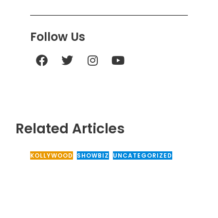
Follow Us
Related Articles
KOLLYWOOD
,
SHOWBIZ
,
UNCATEGORIZED
20 May, 2025
டூரிஸ்ட் பேமிலி திரைப்படத்திற்கு
வாழ்த்து தெரிவித்த – Pan India
Movie Director ..!!