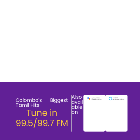
Also
Colombo's Biggest
avail
Tamil Hits
able
Tune in
on
99.5/99.7 FM