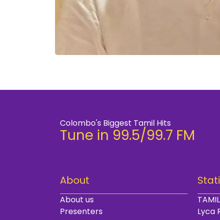
Colombo's Biggest Tamil Hits
Tune in 99.5/99.7 FM
About
Stat
About us
TAMIL
Presenters
Lyca 