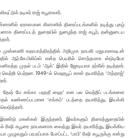
வுட்டுக் நடிகர் ராஜ் கபூராவார்.
பின்னாளில் ஏராளமான கிளாஸிக் திரைப்படங்களில் நடித்து புகழ்
் பையனாக திரைப்படத் துறையில் நுழைந்த ராஜ் கபூர், தன்னுடைய
தார்.
தில் முன்னணி கதாபாத்திரத்தில் அறிமுக நாயகி மதுபாலாவுடன்
யதில் ஆர்.கே.பிலிம்ஸ் என்ற பெயரில் சொந்தமாக ஸ்டுடியோ
ளிவந்த முதல் படம் ‘ஆக்’. இதில் ஜோடியாக நர்கீஸ் நடித்தார்.
ெற்றி பெற்றன. 1949-ல் மெஹபூப் கான் தயாரித்த ‘அந்தாஜ்’
ார்.
 ‘ஜிஸ் தேஷ் மே கங்கா பஹதீ ஹை’ என பல வெற்றிப் படங்களை
 முதல் வண்ணப்படமான ‘சங்கம்’ படத்தை தயாரித்து, இயக்கி
ுவெடுத்தார்.
ிய இரண்டு மகன்கள் இருந்தனர். இவர்களும் திரைத்துறையில்
ல் ரிஷி கபூரை நாயகனாக வைத்து இவர் தயாரித்து, இயக்கிய
ியா முழுவதும் பரபரப்பாக பேசப்பட்ட ‘பாபி’ ரிஷி கபூருக்கு என்று