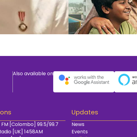
Also available on
ions
Updates
 FM [Colombo] 99.5/99.7
News
Radio [UK] 1458AM
Events