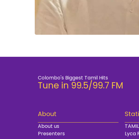
Colombo's Biggest Tamil Hits
Tune in 99.5/99.7 FM
About
Stat
About us
TAMIL
Presenters
Lyca 