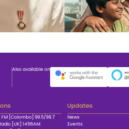
Also available on
ions
Updates
 FM [Colombo] 99.5/99.7
News
Radio [UK] 1458AM
Events