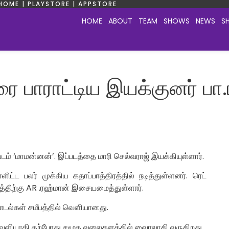
HOME | PLAYSTORE | APPSTORE
HOME
ABOUT
TEAM
SHOWS
NEWS
S
 பாராட்டிய இயக்குனர் பா.ர
 படம் ‘மாமன்னன்’. இப்படத்தை மாரி செல்வராஜ் இயக்கியுள்ளார்.
்ளிட்ட பலர் முக்கிய கதாப்பாத்திரத்தில் நடித்துள்ளனர். ரெட்
டத்திற்கு AR .ரஹ்மான் இசையமைத்துள்ளார்.
ாடல்கள் சமீபத்தில் வெளியானது.
் வெளியாகி தற்போது சமூக வலைதளத்தில் வைரலாகி வருகிறது