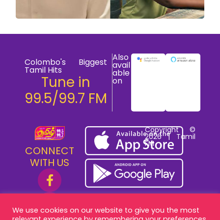
Also
Colombo's Biggest
avail
Tamil Hits
able
Tune in
on
99.5/99.7 FM
Copyright ©
2026 | Tamil
FM
CONNECT
WITH US
We use cookies on our website to give you the most
relevant experience by remembering your preferences