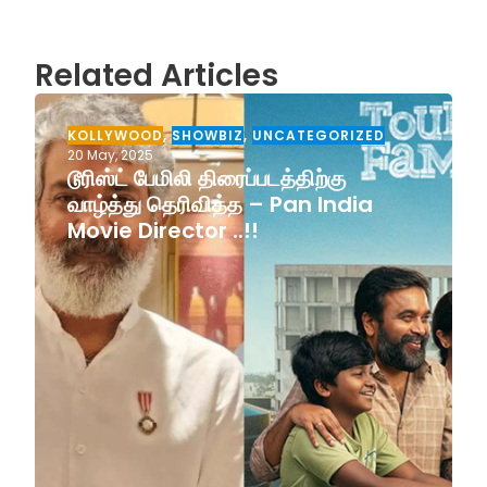
Related Articles
KOLLYWOOD
,
SHOWBIZ
,
UNCATEGORIZED
20 May, 2025
டூரிஸ்ட் பேமிலி திரைப்படத்திற்கு
வாழ்த்து தெரிவித்த – Pan India
Movie Director ..!!