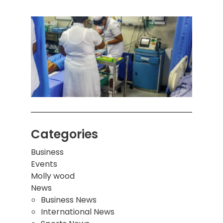
கொழும
பாடச
ஒன்றி
சுவர்
இடிந்
மாணவ
மூவர்
Categories
Business
Events
Molly wood
News
Business News
International News