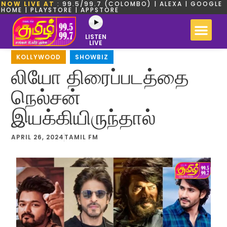
NOW LIVE AT
: 99.5/99.7 (COLOMBO) | ALEXA | GOOGLE
HOME | PLAYSTORE | APPSTORE
LISTEN
LIVE
KOLLYWOOD
,
SHOWBIZ
லியோ திரைப்படத்தை
நெல்சன்
இயக்கியிருந்தால்
APRIL 26, 2024
TAMIL FM