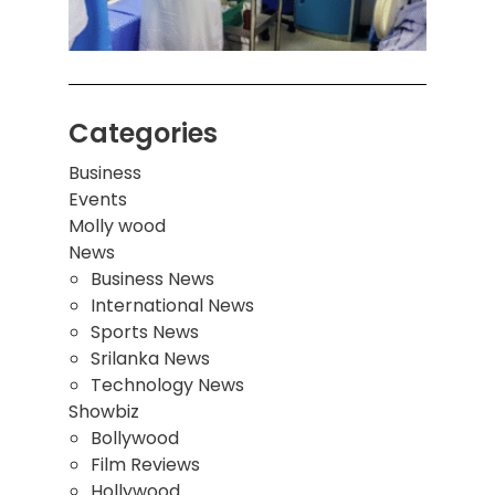
மாணவ
மூவர்
Categories
Business
Events
Molly wood
News
Business News
International News
Sports News
Srilanka News
Technology News
Showbiz
Bollywood
Film Reviews
Hollywood