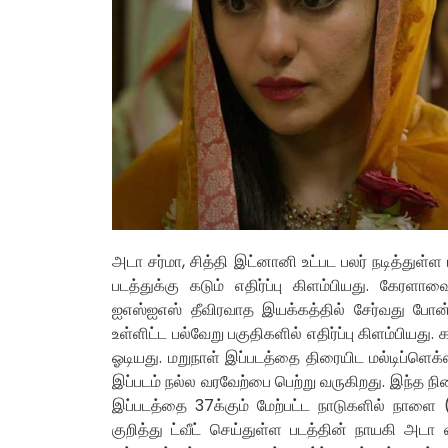
அடா சர்மா, சித்தி இட்னானி உட்பட பலர் நடித்துள்
படத்துக்கு கடும் எதிர்ப்பு கிளம்பியது. கேரளா
ஐஎஸ்ஐஎஸ் தீவிரவாத இயக்கத்தில் சேர்வது போ
உள்ளிட்ட பல்வேறு பகுதிகளில் எதிர்ப்பு கிளம்பியது.
ஓடியது. மறுநாள் இப்படத்தை திரையிட மல்டிப்ளெக்
இப்படம் நல்ல வரவேற்பை பெற்று வருகிறது. இந்த ந
இப்படத்தை 37க்கும் மேற்பட்ட நாடுகளில் நாளை 
குறித்து ட்வீட் செய்துள்ள படத்தின் நாயகி அடா