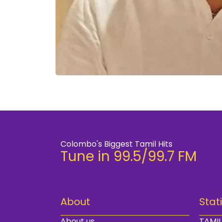
Colombo's Biggest Tamil Hits
Tune in 99.5/99.7 FM
About
Stat
About us
TAMIL