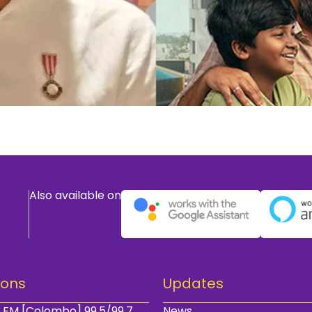
Also available on
ions
Updates
 FM [Colombo] 99.5/99.7
News