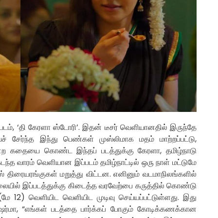
ள படம், ‘தி கேரளா ஸ்டோரி’. இதன் டீசர் வெளியானதில் இருந்தே
வைச் சேர்ந்த இந்து பெண்கள் முஸ்லிமாக மதம் மாற்றப்பட்டு,
ன்ற கதையை கொண்ட இந்தப் படத்துக்கு கேரளா, தமிழ்நாடு
 கடந்த வாரம் வெளியான இப்படம் தமிழ்நாட்டில் ஒரு நாள் மட்டுமே
ஸ் திரையரங்குகள் மறுத்து விட்டன. எனினும் வடமாநிலங்களில்
ிலையில் இப்படத்துக்கு கிடைத்த வரவேற்பை கருத்தில் கொண்டு
(மே 12) வெளியிட வெளியிட முடிவு செய்யப்பட்டுள்ளது. இது
 ஷர்மா, “எங்கள் படத்தை பார்க்கப் போகும் கோடிக்கணக்கான