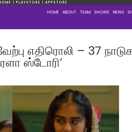
HOME | PLAYSTORE | APPSTORE
HOME
ABOUT
TEAM
SHOWS
NEWS
S
வேற்பு எதிரொலி – 37 நாடு
ேரளா ஸ்டோரி’