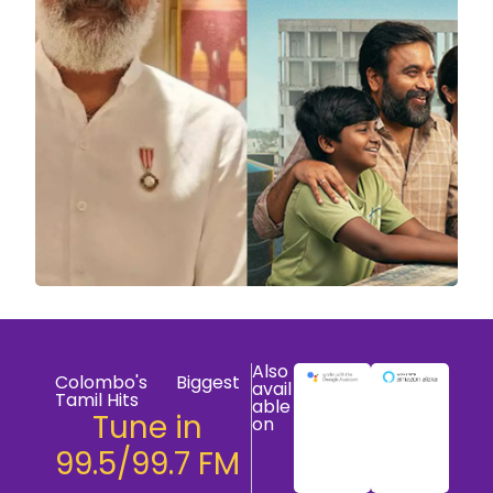
Also
Colombo's Biggest
avail
Tamil Hits
able
Tune in
on
99.5/99.7 FM