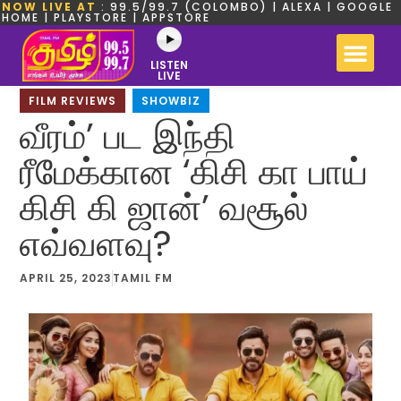
NOW LIVE AT
: 99.5/99.7 (COLOMBO) | ALEXA | GOOGLE
HOME | PLAYSTORE | APPSTORE
LISTEN
LIVE
FILM REVIEWS
,
SHOWBIZ
வீரம்’ பட இந்தி
ரீமேக்கான ‘கிசி கா பாய்
கிசி கி ஜான்’ வசூல்
எவ்வளவு?
APRIL 25, 2023
TAMIL FM