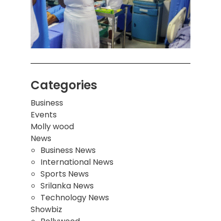
சுவர்
இடிந்
மாணவ
மூவர்
Categories
Business
Events
Molly wood
News
Business News
International News
Sports News
Srilanka News
Technology News
Showbiz