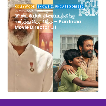
KOLLYWOOD
,
SHOWBIZ
,
UNCATEGORIZED
20 May, 2025
டூரிஸ்ட் பேமிலி திரைப்படத்திற்கு
வாழ்த்து தெரிவித்த – Pan India
Movie Director ..!!