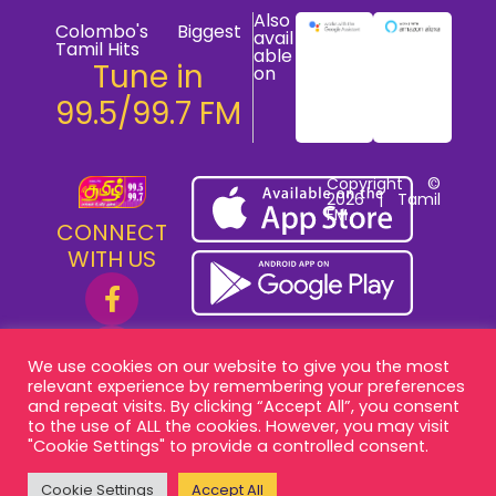
Also
Colombo's Biggest
avail
Tamil Hits
able
Tune in
on
99.5/99.7 FM
Copyright ©
2026 | Tamil
FM
CONNECT
WITH US
We use cookies on our website to give you the most
relevant experience by remembering your preferences
and repeat visits. By clicking “Accept All”, you consent
to the use of ALL the cookies. However, you may visit
"Cookie Settings" to provide a controlled consent.
Cookie Settings
Accept All