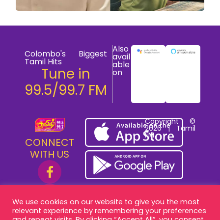
Also
Colombo's Biggest
avail
Tamil Hits
able
Tune in
on
99.5/99.7 FM
Copyright ©
2026 | Tamil
FM
CONNECT
WITH US
We use cookies on our website to give you the most
relevant experience by remembering your preferences
and repeat visits. By clicking “Accept All”, you consent