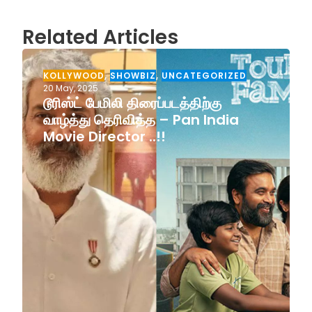
Related Articles
KOLLYWOOD
,
SHOWBIZ
,
UNCATEGORIZED
20 May, 2025
டூரிஸ்ட் பேமிலி திரைப்படத்திற்கு
வாழ்த்து தெரிவித்த – Pan India
Movie Director ..!!