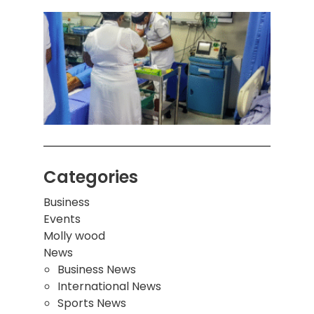
கொழும
பாடச
ஒன்றி
சுவர்
இடிந்
மாணவ
மூவர்
Categories
Business
Events
Molly wood
News
Business News
International News
Sports News