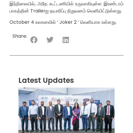
இந்நிலையில், அதே கூட்டணியில் உருவாகியுள்ள இரண்டாம்
பாகத்தின் Trailerஐ தயாரிப்பு நிறுவனம் வெளியிட்டுள்ளது.
October 4 உலகளவில் ‘ Joker 2 ‘ வெளியாக உள்ளது.
Share:
Latest Updates
“ஸ்ரீ
லங்க
சூப்பர
சீரிஸ்
2026
மோட்ட
வாக