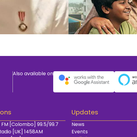
Also available on
ions
Updates
 FM [Colombo] 99.5/99.7
News
Radio [UK] 1458AM
Events