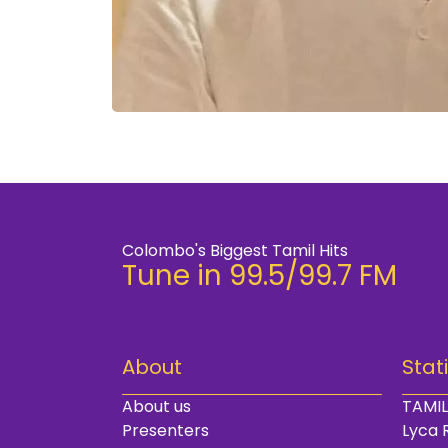
Colombo's Biggest Tamil Hits
Tune in 99.5/99.7 FM
About
Stat
About us
TAMIL
Presenters
Lyca 