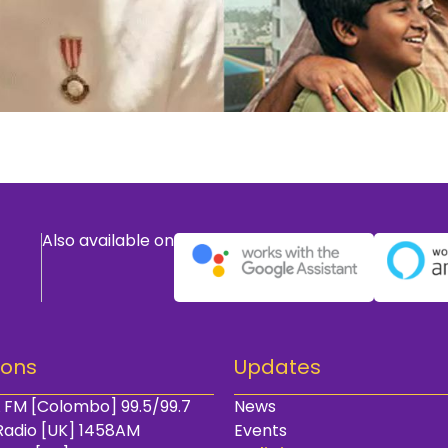
Also available on
ions
Updates
 FM [Colombo] 99.5/99.7
News
Radio [UK] 1458AM
Events