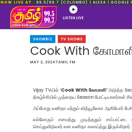
NOW LIVE AT
: 99.5/99.7 (COLOMBO) | ALEXA | GOOGLE 
LISTEN LIVE
SHOWBIZ
,
TV SHOWS
Cook With கோமாளி
MAY 2, 2024
TAMIL FM
Vijay TVயில் ‘
Cook With கோமாளி’
அடுத்த Se
நிகழ்ச்சியில் முந்தைய Season போட்டியாளர்கள் சில
அப்போது வனிதா மற்றும் வித்யூலேகா ஆகியோர் பேச
எல்லோரும் சமைத்து முடித்ததும் சாப்பாட்டை 
செய்துவிடுவார் என வனிதா கலாய்த்து இருக்கிறார்.