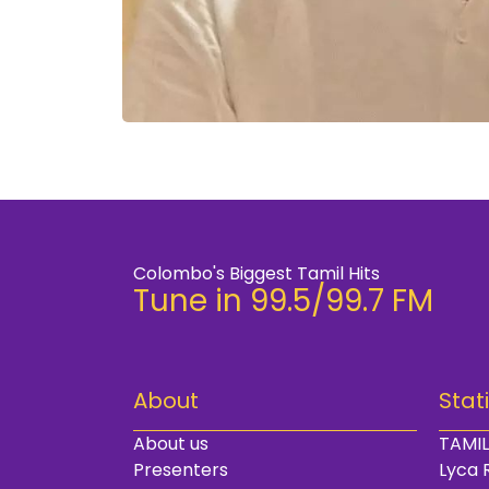
Colombo's Biggest Tamil Hits
Tune in 99.5/99.7 FM
About
Stat
About us
TAMIL
Presenters
Lyca 