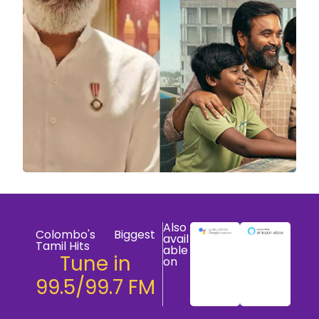
Also
Colombo's Biggest
avail
Tamil Hits
able
Tune in
on
99.5/99.7 FM