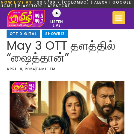
NOW LIVE AT
: 99.5/99.7 (COLOMBO) | ALEXA | GOOGLE
HOME | PLAYSTORE | APPSTORE
LISTEN
LIVE
OTT DIGITAL
,
SHOWBIZ
May 3 OTT தளத்தில்
“ஷைத்தான்”
APRIL 8, 2024
TAMIL FM